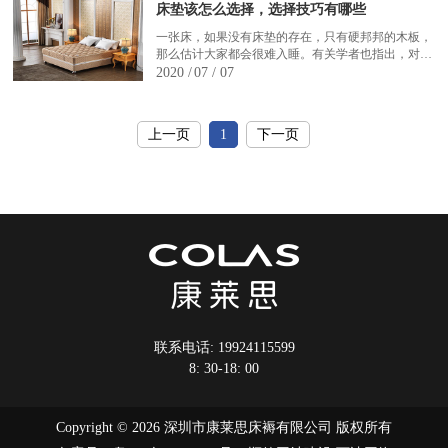
床垫该怎么选择，选择技巧有哪些
你该换床垫了。
一张床，如果没有床垫的存在，只有硬邦邦的木板，
那么估计大家都会很难入睡。有关学者也指出，对于
人们睡眠来说，床垫有着非常重要的地位。那么在挑
2020 /
07 / 07
选床垫上面，消费者可以从哪些方面进行床垫的挑选
呢?主要的挑选技巧有哪些呢?
上一页
1
下一页
联系电话:
19924115599
8: 30-18: 00
Copyright © 2026 深圳市康莱思床褥有限公司 版权所有