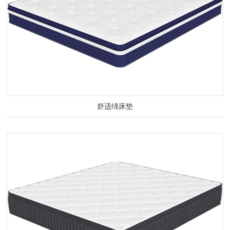
舒适绵床垫